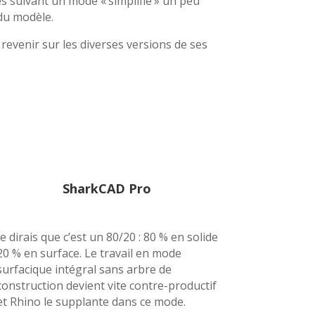
ces suivant un mode « simplifié » un peu
 du modèle.
revenir sur les diverses versions de ses
SharkCAD Pro
Je dirais que c’est un 80/20 : 80 % en solide
20 % en surface. Le travail en mode
surfacique intégral sans arbre de
construction devient vite contre-productif
et Rhino le supplante dans ce mode.