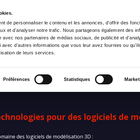
Accueil
Prestations
Solution PACIFIC et logiciels
okies.
t de personnaliser le contenu et les annonces, d'offrir des fonct
ux et d'analyser notre trafic. Nous partageons également des in
site avec nos partenaires de médias sociaux, de publicité et d'anal
 avec d'autres informations que vous leur avez fournies ou qu'il
ir avant de prendre un logiciel
lisation de leurs services.
Préférences
Statistiques
Market
echnologies pour des logiciels de m
maine des logiciels de modélisation 3D :