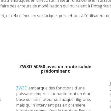
es mathématiques en direct, l’utilisateur fonctionne en surfa
faire des erreurs de modélisation qui nuiraient à l’intégrité
t, et cela même en surfacique, permettant à l’utilisateur de 
.
ZW3D 50/50 avec un mode solide
prédominant
ZW3D
embarque des fonctions d’une
puissance impressionnante tout en étant
t
basé sur un moteur surfacique filigrane,
mais qui n’intervient pas en première
intention comme c’est le cas dans Evolve.