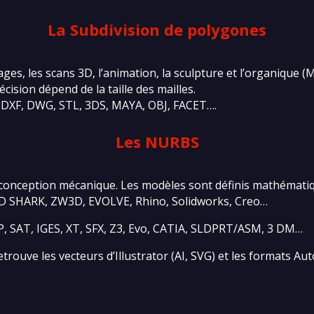
La Subdivision de polygones
ges, les scans 3D, l’animation, la sculpture et l’organique
cision dépend de la taille des mailles.
: DXF, DWG, STL, 3DS, MAYA, OBJ, FACET….
Les NURBS
 la conception mécanique. Les modèles sont définis mathéma
n 3D SHARK, ZW3D, EVOLVE, Rhino, Solidworks, Creo…
P, SAT, IGES, XT, SFX, Z3, Evo, CATIA, SLDPRT/ASM, 3 DM…
trouve les vecteurs d’Illustrator (AI, SVG) et les formats 