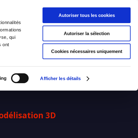
Thématiques
Blog
Autoriser tous les cookies
ionnalités
formations
Autoriser la sélection
yse, qui
s ont
 de modélisation 3D
Cookies nécessaires uniquement
ing
Afficher les détails
odélisation 3D