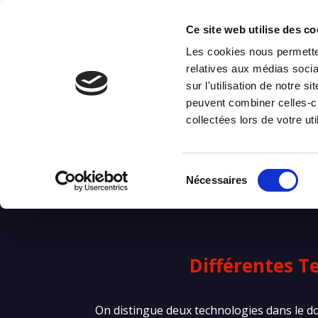
Ce site web utilise des co
Les cookies nous permetten
relatives aux médias socia
sur l'utilisation de notre 
peuvent combiner celles-ci
Ce qu’il faut savo
collectées lors de votre uti
Sélection
Nécessaires
du
consentement
Différentes T
On distingue deux technologies dans le do