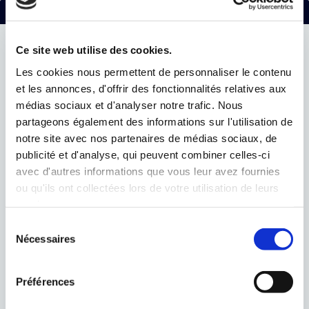
caractére personnel .
Contactez-nous
Cobright
respecte votre vie privée. Notre
Politique de
confidentialité
énonce nos pratiques de confidentialité
Ce site web utilise des cookies.
Laissez-nous un message, nous vous répondrons dans les plus brefs
délais
concernant la collecte et la gestion de vos
Les cookies nous permettent de personnaliser le contenu
informations par l’intermédiaire de notre si
te internet,
et les annonces, d'offrir des fonctionnalités relatives aux
Coordonnées
nos produits, services
en ligne, applications et autres
médias sociaux et d'analyser notre trafic. Nous
outils que nous proposons en li
gne et hors-ligne. Elle
partageons également des informations sur l'utilisation de
pré
sente également nos pratiques de marketing et de
notre site avec nos partenaires de médias sociaux, de
publicité.
publicité et d'analyse, qui peuvent combiner celles-ci
avec d'autres informations que vous leur avez fournies
Vous pouvez également consulter nos CGV en cliquant
ou qu'ils ont collectées lors de votre utilisation de leurs
ici
services.
Sélection
Nécessaires
du
consentement
Préférences